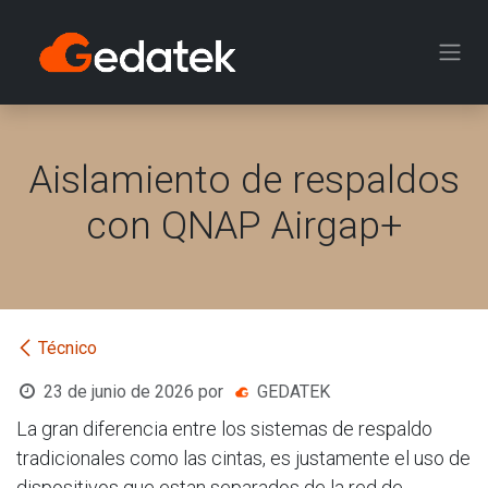
Ir al contenido
Aislamiento de respaldos
con QNAP Airgap+
Técnico
23 de junio de 2026
por
GEDATEK
La gran diferencia entre los sistemas de respaldo
tradicionales como las cintas, es justamente el uso de
dispositivos que estan separados de la red de