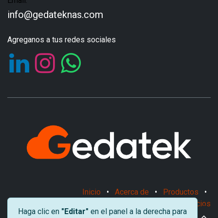
Email:
info@gedateknas.com
Agreganos a tus redes sociales
Inicio
•
Acerca de
•
Productos
•
Términos de los Servicios
Haga clic en
"Editar"
en el panel a la derecha para