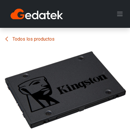
Ir al contenido
Todos los productos