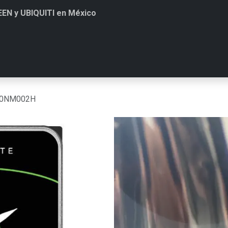
EEN y UBIQUITI en México
Soluciones
Contacto
PROXMOX
Contratar Soporte
T
00NM002H