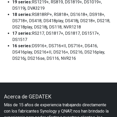
19 series:
RS1219+, RS819, DS1819+, DS1019+,
DS119j, DVA3219
18 series:
RS818RP+, RS818+, DS1618+, DS918+,
DS718+, DS418, DS418play, DS418j, DS218+, DS218,
DS218play, DS218j, DS118, NVR1218
17 series:
RS217, DS1817+, DS1817, DS1517+,
DS1517
16 series:
DS916+, DS716+II, DS716+, DS416,
DS416play, DS216+II, DS216+, DS216, DS216play,
DS216j, DS216se, DS116, NVR216
Acerca de GEDATEK
Más de 15 años de experiencia trabajando directamente
con los fabricantes Synology y QNAP, nos han brindado la