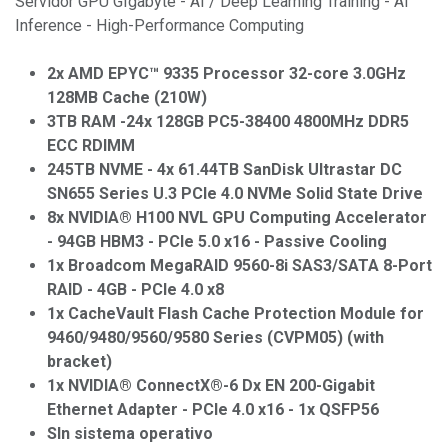
Servidor GPU GIgabyte - AI / Deep Learning Training - AI
Inference - High-Performance Computing
2x AMD EPYC™ 9335 Processor 32-core 3.0GHz
128MB Cache (210W)
3TB RAM -24x 128GB PC5-38400 4800MHz DDR5
ECC RDIMM
245TB NVME - 4x 61.44TB SanDisk Ultrastar DC
SN655 Series U.3 PCIe 4.0 NVMe Solid State Drive
8x NVIDIA® H100 NVL GPU Computing Accelerator
- 94GB HBM3 - PCIe 5.0 x16 - Passive Cooling
1x Broadcom MegaRAID 9560-8i SAS3/SATA 8-Port
RAID - 4GB - PCIe 4.0 x8
1x CacheVault Flash Cache Protection Module for
9460/9480/9560/9580 Series (CVPM05) (with
bracket)
1x NVIDIA® ConnectX®-6 Dx EN 200-Gigabit
Ethernet Adapter - PCIe 4.0 x16 - 1x QSFP56
SIn sistema operativo