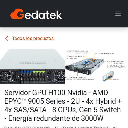
Ir al contenido
Todos los productos
Servidor GPU H100 Nvidia - AMD
EPYC™ 9005 Series - 2U - 4x Hybrid +
4x SAS/SATA - 8 GPUs, Gen 5 Switch
- Energía redundante de 3000W