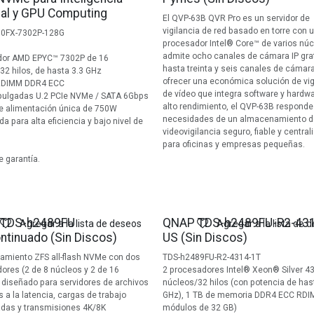
cial y GPU Computing
El QVP-63B QVR Pro es un servidor de
vigilancia de red basado en torre con 
90FX-7302P-128G
procesador Intel® Core™ de varios nú
admite ocho canales de cámara IP grat
dor AMD EPYC™ 7302P de 16
hasta treinta y seis canales de cámara 
32 hilos, de hasta 3.3 GHz
ofrecer una económica solución de vig
RDIMM DDR4 ECC
de vídeo que integra software y hardw
 pulgadas U.2 PCIe NVMe / SATA 6Gbps
alto rendimiento, el QVP-63B responde
e alimentación única de 750W
necesidades de un almacenamiento d
a para alta eficiencia y bajo nivel de
videovigilancia seguro, fiable y central
para oficinas y empresas pequeñas.
e garantía.
o
TDS-h2489FU
QNAP TDS-h2489FU-R2-431
Agregar a la lista de deseos
Agregar a la lista de 
ntinuado (Sin Discos)
US (Sin Discos)
miento ZFS all-flash NVMe con dos
TDS-h2489FU-R2-4314-1T
ores (2 de 8 núcleos y 2 de 16
2 procesadores Intel® Xeon® Silver 4
 diseñado para servidores de archivos
núcleos/32 hilos (con potencia de has
 a la latencia, cargas de trabajo
GHz), 1 TB de memoria DDR4 ECC RDI
zadas y transmisiones 4K/8K
módulos de 32 GB)