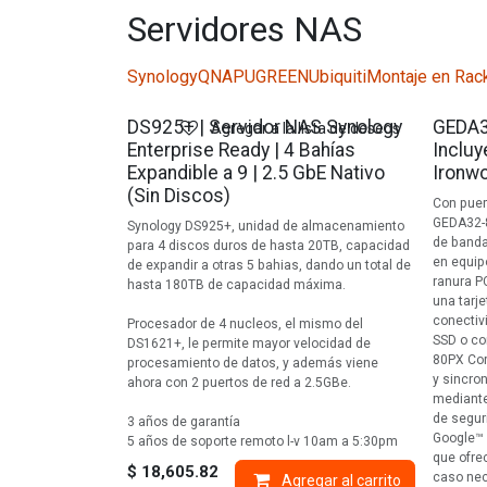
Servidores NAS
Synology
QNAP
UGREEN
Ubiquiti
Montaje en Rac
Agotad
DS925+ | Servidor NAS Synology
GEDA3
Agregar a la lista de deseos
Enterprise Ready | 4 Bahías
Inclu
Expandible a 9 | 2.5 GbE Nativo
Ironw
(Sin Discos)
Con puer
GEDA32-8
Synology DS925+, unidad de almacenamiento
de banda
para 4 discos duros de hasta 20TB, capacidad
en equip
de expandir a otras 5 bahias, dando un total de
ranura P
hasta 180TB de capacidad máxima.
una tarj
conectiv
Procesador de 4 nucleos, el mismo del
SSD o co
DS1621+, le permite mayor velocidad de
80PX Cor
procesamiento de datos, y además viene
y sincro
ahora con 2 puertos de red a 2.5GBe.
mediante
de segur
3 años de garantía
Google™ 
5 años de soporte remoto l-v 10am a 5:30pm
que ofre
$
18,605.82
caso nec
Agregar al carrito