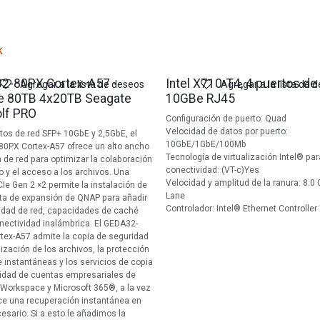
k
o
2-80PX Cortex-A57 -
Intel X710-T4, 4 puertos de
Agregar a la lista de deseos
Agregar a la lista de 
ye 80TB 4x20TB Seagate
10GBe RJ45
olf PRO
Configuración de puerto: Quad
Velocidad de datos por puerto:
tos de red SFP+ 10GbE y 2,5GbE, el
10GbE/1GbE/100Mb
0PX Cortex-A57 ofrece un alto ancho
Tecnología de virtualización Intel® par
 de red para optimizar la colaboración
conectividad: (VT-c)Yes
o y el acceso a los archivos. Una
Velocidad y amplitud de la ranura: 8.0 
CIe Gen 2 ×2 permite la instalación de
Lane
eta de expansión de QNAP para añadir
Controlador: Intel® Ethernet Controlle
idad de red, capacidades de caché
nectividad inalámbrica. El GEDA32-
tex-A57 admite la copia de seguridad
nización de los archivos, la protección
 instantáneas y los servicios de copia
idad de cuentas empresariales de
Workspace y Microsoft 365®, a la vez
ce una recuperación instantánea en
esario. Si a esto le añadimos la