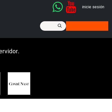
inicie sesión
icket de Soporte
ervidor.