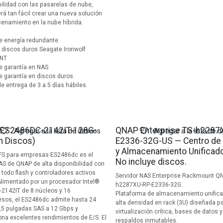
ilidad con las pasarelas de nube,
rá tan fácil crear una nueva solución
enamiento en la nube híbrida.
e energía redundante.
4 discos duros Seagate Ironwolf
0NT
e garantía en NAS
e garantía en discos duros.
e entrega de 3 a 5 días hábiles.
ES2486DC-2142IT-128G-
QNAP Enterprise TS-h2287
Agregar a la lista de deseos
Agregar a la lista de 
n Discos)
E2336-32G-US — Centro de
y Almacenamiento Unificado
FS para empresas ES2486dc es el
No incluye discos.
AS de QNAP de alta disponibilidad con
 todo flash y controladores activos
Servidor NAS Enterprise Rackmount Q
Alimentado por un procesador Intel®
h2287XU-RP-E2336-32G.
2142IT de 8 núcleos y 16
Plataforma de almacenamiento unific
sos, el ES2486dc admite hasta 24
alta densidad en rack (3U) diseñada p
,5 pulgadas SAS a 12 Gbps y
virtualización crítica, bases de datos y
ona excelentes rendimientos de E/S. El
respaldos inmutables.