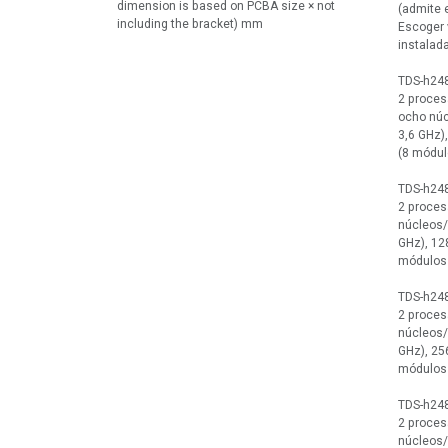
dimension is based on PCBA size × not
(admite 
including the bracket) mm
Escoger 
instalada
TDS-h24
2 proces
ocho núc
3,6 GHz
(8 módul
TDS-h24
2 proces
núcleos/
GHz), 1
módulos
TDS-h24
2 proces
núcleos/
GHz), 2
módulos
TDS-h24
2 proces
núcleos/