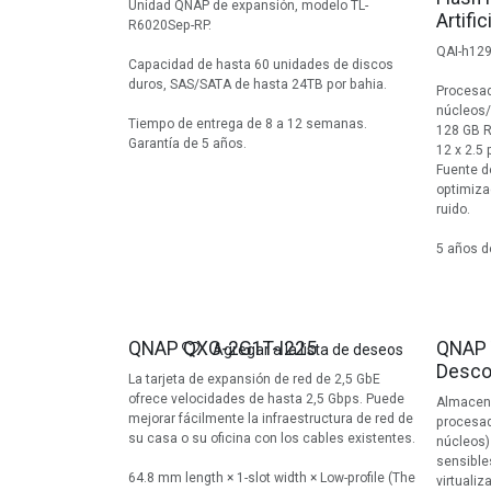
Unidad QNAP de expansión, modelo TL-
Artifi
R6020Sep-RP.
QAI-h12
Capacidad de hasta 60 unidades de discos
duros, SAS/SATA de hasta 24TB por bahia.
Procesa
núcleos/
Tiempo de entrega de 8 a 12 semanas.
128 GB 
Garantía de 5 años.
12 x 2.5
Fuente d
optimizad
ruido.
5 años d
Agotad
QNAP QXG-2G1T-I225
QNAP 
Agregar a la lista de deseos
Desco
La tarjeta de expansión de red de 2,5 GbE
ofrece velocidades de hasta 2,5 Gbps. Puede
Almacena
mejorar fácilmente la infraestructura de red de
procesad
su casa o su oficina con los cables existentes.
núcleos)
sensibles
64.8 mm length × 1-slot width × Low-profile (The
virtuali