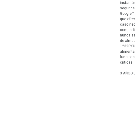
instantá
segurida
Google™ 
que ofre
caso nec
compatib
nunca se
de almac
1232PXU-
alimenta
funciona
críticas.
3 AÑOS 