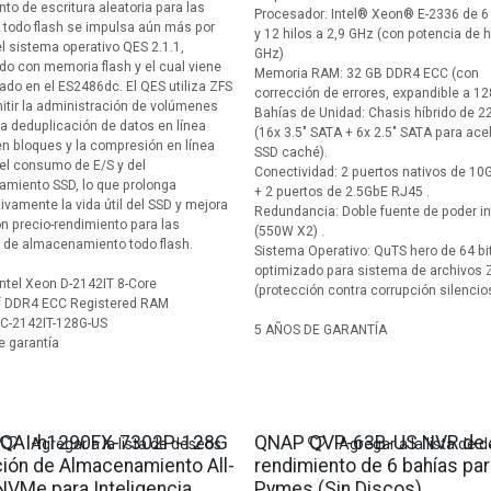
nto de escritura aleatoria para las
Procesador: Intel® Xeon® E-2336 de 6
 todo flash se impulsa aún más por
y 12 hilos a 2,9 GHz (con potencia de 
l sistema operativo QES 2.1.1,
GHz)
do con memoria flash y el cual viene
Memoria RAM: 32 GB DDR4 ECC (con
lado en el ES2486dc. El QES utiliza ZFS
corrección de errores, expandible a 12
itir la administración de volúmenes
Bahías de Unidad: Chasis híbrido de 2
 la deduplicación de datos en línea
(16x 3.5" SATA + 6x 2.5" SATA para ace
n bloques y la compresión en línea
SSD caché).
el consumo de E/S y del
Conectividad: 2 puertos nativos de 1
miento SSD, lo que prolonga
+ 2 puertos de 2.5GbE RJ45 .
tivamente la vida útil del SSD y mejora
Redundancia: Doble fuente de poder i
ón precio-rendimiento para las
(550W X2) .
 de almacenamiento todo flash.
Sistema Operativo: QuTS hero de 64 bi
optimizado para sistema de archivos 
Intel Xeon D-2142IT 8-Core
(protección contra corrupción silencio
f DDR4 ECC Registered RAM
C-2142IT-128G-US
5 AÑOS DE GARANTÍA
e garantía
QAI-h1290FX-7302P-128G
QNAP QVP-63B-US NVR de a
Agregar a la lista de deseos
Agregar a la lista de 
ción de Almacenamiento All-
rendimiento de 6 bahías par
NVMe para Inteligencia
Pymes (Sin Discos)