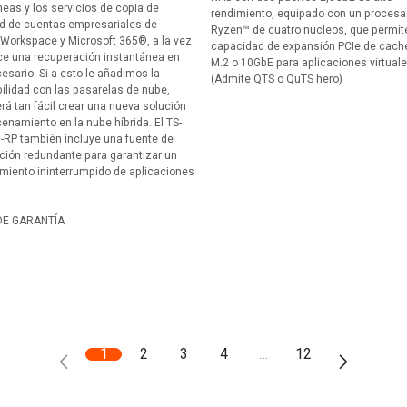
neas y los servicios de copia de
rendimiento, equipado con un proces
d de cuentas empresariales de
Ryzen™ de cuatro núcleos, que permite
Workspace y Microsoft 365®, a la vez
capacidad de expansión PCIe de cach
ce una recuperación instantánea en
M.2 o 10GbE para aplicaciones virtual
esario. Si a esto le añadimos la
(Admite QTS o QuTS hero)
ilidad con las pasarelas de nube,
rá tan fácil crear una nueva solución
enamiento en la nube híbrida. El TS-
RP también incluye una fuente de
ción redundante para garantizar un
miento ininterrumpido de aplicaciones
DE GARANTÍA
1
2
3
4
…
12