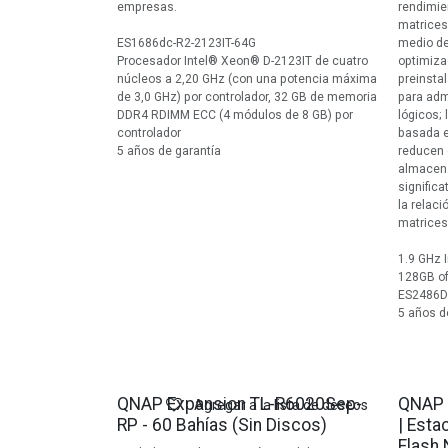
empresas.
rendimie
matrices
ES1686dc-R2-2123IT-64G
medio de
Procesador Intel® Xeon® D-2123IT de cuatro
optimiza
núcleos a 2,20 GHz (con una potencia máxima
preinsta
de 3,0 GHz) por controlador, 32 GB de memoria
para adm
DDR4 RDIMM ECC (4 módulos de 8 GB) por
lógicos;
controlador
basada e
5 años de garantía
reducen 
almacena
significa
la relaci
matrices
1.9 GHz 
128GB o
ES2486D
5 años d
QNAP Expansion TL-R6020Sep-
QNAP 
Agregar a la lista de deseos
RP - 60 Bahías (Sin Discos)
| Esta
Flash 