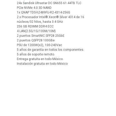
24x Sandisk Ultrastar DC SN655 61.44TB TLC
PCIe NVMe 4.0 3D NAND
1x QNAP TDS-h2489FU-R2-4314-256G
2 x Procesador Intel® Xeon® Silver 4314 de 16
núcleos/32 hilos, hasta 3.4 GHz
256 GB RDIMM DDR4 ECC
4 LAN(2.5G/1G/100M/10M)
2 puertos SmartNIC SFP28 25GbE
2 puertos QSFP28 100GBe
PSU de 1200W(x2), 100-240Vac
5 años de garantía en todos los componentes.
5 años de soporte remoto.
Entrega gratuita en todo México.
Instalación gratuita en todo México