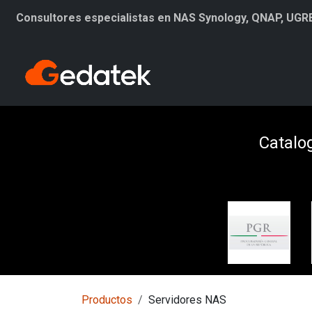
Ir al contenido
Consultores especialistas en NAS Synology, QNAP, UGR
Productos
Catalog
Productos
Servidores NAS