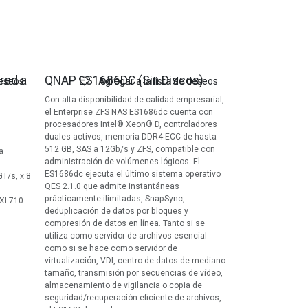
Agotado
 red a
QNAP ES1686DC (Sin Discos)
deseos
Agregar a la lista de deseos
Con alta disponibilidad de calidad empresarial,
el Enterprise ZFS NAS ES1686dc cuenta con
procesadores Intel® Xeon® D, controladores
duales activos, memoria DDR4 ECC de hasta
512 GB, SAS a 12Gb/s y ZFS, compatible con
a
administración de volúmenes lógicos. El
ES1686dc ejecuta el último sistema operativo
GT/s, x 8
QES 2.1.0 que admite instantáneas
prácticamente ilimitadas, SnapSync,
r XL710
deduplicación de datos por bloques y
compresión de datos en línea. Tanto si se
utiliza como servidor de archivos esencial
como si se hace como servidor de
virtualización, VDI, centro de datos de mediano
tamaño, transmisión por secuencias de vídeo,
almacenamiento de vigilancia o copia de
seguridad/recuperación eficiente de archivos,