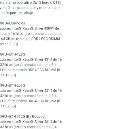
el sistema operativo QuTS hero o QTS)
versión de procesador y memoria pre-
 en la parte de abajo:
89FU-4309Y-64G
adores Intel® Xeon® Silver 4309Y de
leos y 16 hilos (con potencia de hasta
), 64 GB de memoria DDR4 ECC RDIMM
os de 8 GB)
89FU-4314-128G
adores Intel® Xeon® Silver 4314 de 16
32 hilos (con potencia de hasta 3,4
28 GB de memoria DDR4 ECC RDIMM (8
 de 16 GB)
89FU-4314-256G
adores Intel® Xeon® Silver 4314 de 16
32 hilos (con potencia de hasta 3,4
56 GB de memoria DDR4 ECC RDIMM (8
 de 32 GB)
89FU-4314-512G (By Request)
adores Intel® Xeon® Silver 4314 de 16
32 hilos (con potencia de hasta 3,4