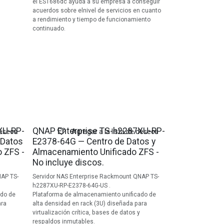
el ES1686dc ayuda a su empresa a conseguir
acuerdos sobre elnivel de servicios en cuanto
a rendimiento y tiempo de funcionamiento
continuado.
XU-RP-
QNAP Enterprise TS-h2287XU-RP-
deseos
Agregar a la lista de deseos
 Datos
E2378-64G — Centro de Datos y
 ZFS -
Almacenamiento Unificado ZFS -
No incluye discos.
NAP TS-
Servidor NAS Enterprise Rackmount QNAP TS-
h2287XU-RP-E2378-64G-US .
ado de
Plataforma de almacenamiento unificado de
ara
alta densidad en rack (3U) diseñada para
virtualización crítica, bases de datos y
respaldos inmutables.