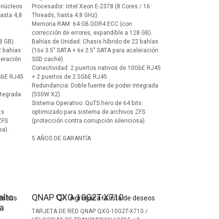
 núcleos
Procesador: Intel Xeon E-2378 (8 Cores / 16
hasta 4,8
Threads, hasta 4.8 GHz).
Memoria RAM: 64 GB DDR4 ECC (con
corrección de errores, expandible a 128 GB).
8 GB).
Bahías de Unidad: Chasis híbrido de 22 bahías
2 bahías
(16x 3.5" SATA + 6x 2.5" SATA para aceleración
leración
SSD caché).
Conectividad: 2 puertos nativos de 10GbE RJ45
0GbE RJ45
+ 2 puertos de 2.5GbE RJ45 .
Redundancia: Doble fuente de poder integrada
ntegrada
(550W X2) .
Sistema Operativo: QuTS hero de 64 bits
ts
optimizado para sistema de archivos ZFS
ZFS
(protección contra corrupción silenciosa).
sa).
5 AÑOS DE GARANTÍA
lto
QNAP QXG-10G2T-X710
deseos
Agregar a la lista de deseos
a
TARJETA DE RED QNAP QXG-10G2T-X710 /