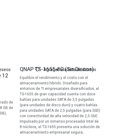
QNAP TS-1655-8G (Sin Discos)
deseos
Agregar a la lista de deseos
e 12
Equilibre el rendimiento y el costo con el
almacenamiento híbrido. Diseñado para
entornos de TI empresariales diversificados, el
TS-1655 de gran capacidad cuenta con doce
bahías para unidades SATA de 3,5 pulgadas
rado de
(para unidades de disco duro) y cuatro bahías
 8 GB de
para unidades SATA de 2,5 pulgadas (para SSD)
GB),
con conectividad de alta velocidad de 2,5 GbE.
Impulsado por un inmenso procesador Intel de
8 núcleos, el TS-1655 presenta una solución de
almacenamiento empresarial segura,