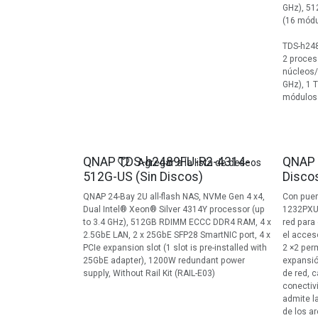
GHz), 5
(16 módu
TDS-h24
2 proces
núcleos/
GHz), 1
módulos
QNAP TDS-h2489FU-R2-4314-
QNAP 
Agregar a la lista de deseos
512G-US (Sin Discos)
Disco
QNAP 24-Bay 2U all-flash NAS, NVMe Gen 4 x4,
Con puer
Dual Intel® Xeon® Silver 4314Y processor (up
1232PXU-
to 3.4 GHz), 512GB RDIMM ECCC DDR4 RAM, 4 x
red para
2.5GbE LAN, 2 x 25GbE SFP28 SmartNIC port, 4 x
el acces
PCIe expansion slot (1 slot is pre-installed with
2 ×2 perm
25GbE adapter), 1200W redundant power
expansió
supply, Without Rail Kit (RAIL-E03)
de red, 
conectiv
admite l
de los a