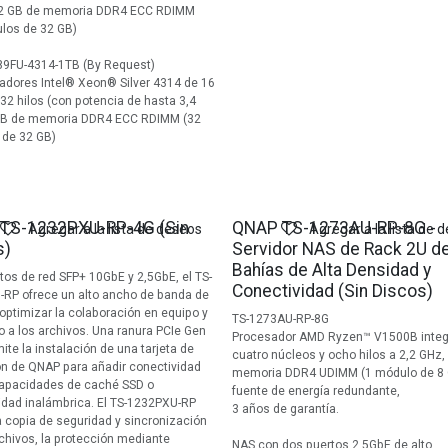
12 GB de memoria DDR4 ECC RDIMM
los de 32 GB)
89FU-4314-1TB (By Request)
adores Intel® Xeon® Silver 4314 de 16
32 hilos (con potencia de hasta 3,4
 TB de memoria DDR4 ECC RDIMM (32
 de 32 GB)
TS-1232PXU-RP-4G (Sin
QNAP TS-1273AU-RP-8G -
Agregar a la lista de deseos
Agregar a la lista de 
s)
Servidor NAS de Rack 2U d
Bahías de Alta Densidad y
tos de red SFP+ 10GbE y 2,5GbE, el TS-
Conectividad (Sin Discos)
RP ofrece un alto ancho de banda de
 optimizar la colaboración en equipo y
TS-1273AU-RP-8G
o a los archivos. Una ranura PCIe Gen
Procesador AMD Ryzen™ V1500B integ
ite la instalación de una tarjeta de
cuatro núcleos y ocho hilos a 2,2 GHz,
n de QNAP para añadir conectividad
memoria DDR4 UDIMM (1 módulo de 8 
capacidades de caché SSD o
fuente de energía redundante,
idad inalámbrica. El TS-1232PXU-RP
3 años de garantía.
a copia de seguridad y sincronización
rchivos, la protección mediante
NAS con dos puertos 2,5GbE de alto