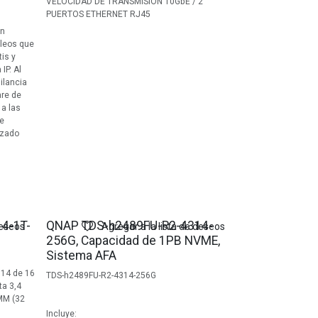
VELOCIDAD DE TRANSMISION 10GbE / 2
PUERTOS ETHERNET RJ45
un
cleos que
is y
IP. Al
ilancia
are de
 a las
e
izado
4-1T-
QNAP TDS-h2489FU-R2-4314-
deseos
Agregar a la lista de deseos
256G, Capacidad de 1PB NVME,
Sistema AFA
314 de 16
TDS-h2489FU-R2-4314-256G
ta 3,4
MM (32
Incluye: