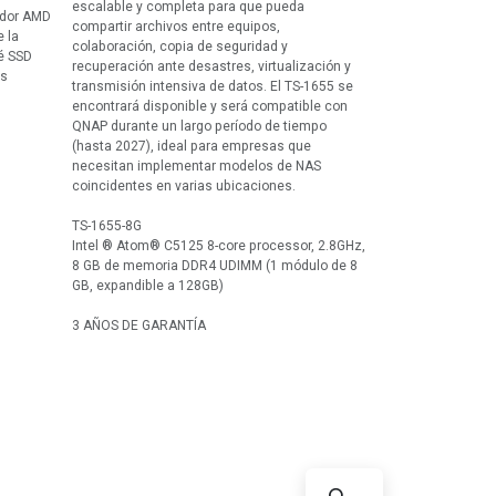
escalable y completa para que pueda
ador AMD
compartir archivos entre equipos,
 la
colaboración, copia de seguridad y
é SSD
recuperación ante desastres, virtualización y
es
transmisión intensiva de datos. El TS-1655 se
encontrará disponible y será compatible con
QNAP durante un largo período de tiempo
(hasta 2027), ideal para empresas que
necesitan implementar modelos de NAS
coincidentes en varias ubicaciones.
TS-1655-8G
Intel ® Atom® C5125 8-core processor, 2.8GHz,
8 GB de memoria DDR4 UDIMM (1 módulo de 8
GB, expandible a 128GB)
3 AÑOS DE GARANTÍA