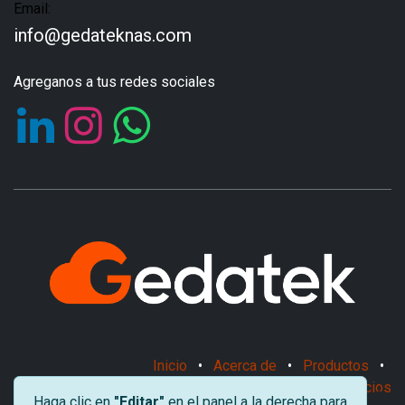
Email:
info@gedateknas.com
Agreganos a tus redes sociales
Inicio
•
Acerca de
•
Productos
•
Términos de los Servicios
Haga clic en
"Editar"
en el panel a la derecha para