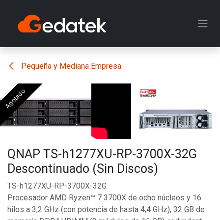
Ir al contenido
Pequeña y Mediana Empresa
Agotado
Agotado
Agotado
Agotado
QNAP TS-h1277XU-RP-3700X-32G
Descontinuado (Sin Discos)
TS-h1277XU-RP-3700X-32G
Procesador AMD Ryzen™ 7 3700X de ocho núcleos y 16
hilos a 3,2 GHz (con potencia de hasta 4,4 GHz), 32 GB de