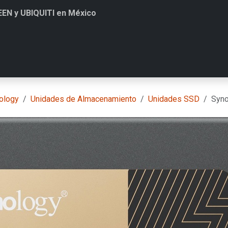
EEN y UBIQUITI en México
Soluciones
Contacto
PROXMOX
Contratar Soporte
T
ology
Unidades de Almacenamiento
Unidades SSD
Syn