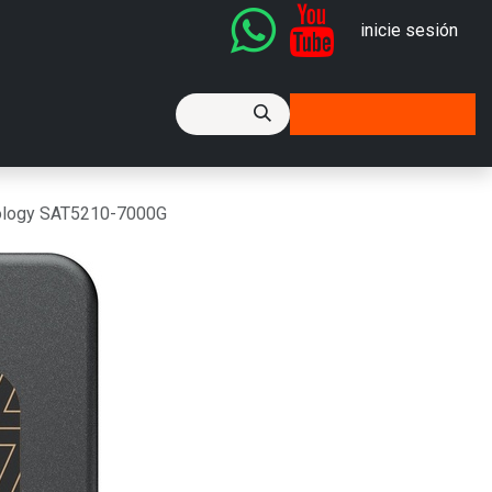
inicie sesión
icket de Soporte
ology SAT5210-7000G