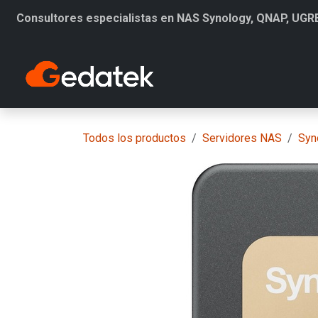
Ir al contenido
Consultores especialistas en NAS Synology, QNAP, UGR
Productos
Todos los productos
Servidores NAS
Syn