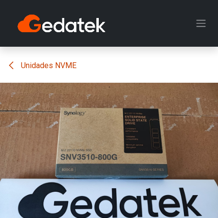
Ir al contenido
Unidades NVME