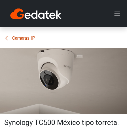
Ir al contenido
Camaras IP
Synology TC500 México tipo torreta.